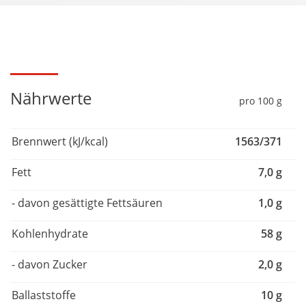
Nährwerte
pro 100 g
Brennwert (kJ/kcal)
1563/371
Fett
7,0 g
- davon gesättigte Fettsäuren
1,0 g
Kohlenhydrate
58 g
- davon Zucker
2,0 g
Ballaststoffe
10 g