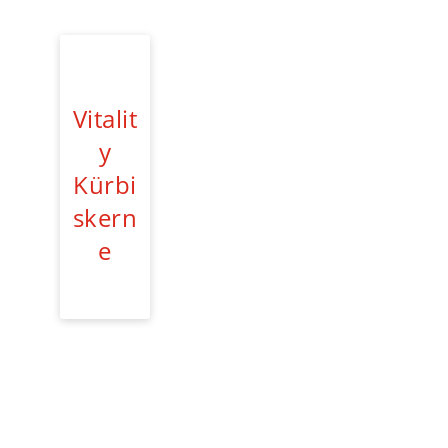
Vitalit
y
Kürbi
skern
e