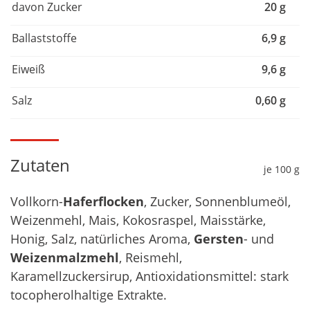
davon Zucker
20 g
Ballaststoffe
6,9 g
Eiweiß
9,6 g
Salz
0,60 g
Zutaten
je 100 g
Vollkorn-
Haferflocken
, Zucker, Sonnenblumeöl,
Weizenmehl, Mais, Kokosraspel, Maisstärke,
Honig, Salz, natürliches Aroma,
Gersten
- und
Weizenmalzmehl
, Reismehl,
Karamellzuckersirup, Antioxidationsmittel: stark
tocopherolhaltige Extrakte.