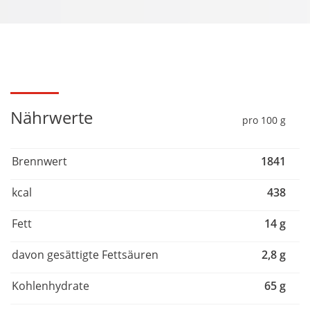
Nährwerte
pro 100 g
Brennwert
1841
kcal
438
Fett
14 g
davon gesättigte Fettsäuren
2,8 g
Kohlenhydrate
65 g