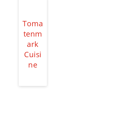
Toma
tenm
ark
Cuisi
ne