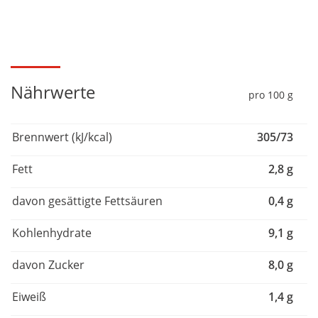
Nährwerte
pro 100 g
Brennwert (kJ/kcal)
305/73
Fett
2,8 g
davon gesättigte Fettsäuren
0,4 g
Kohlenhydrate
9,1 g
davon Zucker
8,0 g
Eiweiß
1,4 g