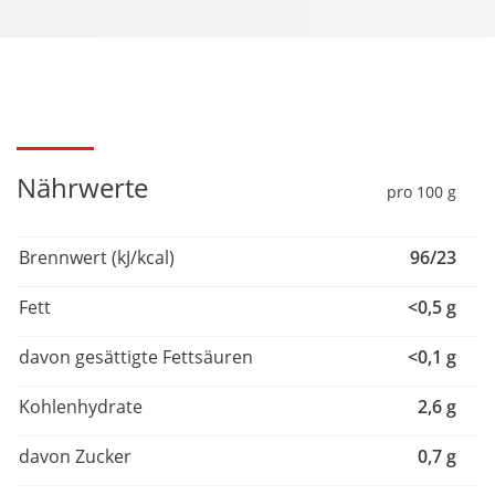
Nährwerte
pro 100 g
Brennwert (kJ/kcal)
96/23
Fett
<0,5 g
davon gesättigte Fettsäuren
<0,1 g
Kohlenhydrate
2,6 g
davon Zucker
0,7 g