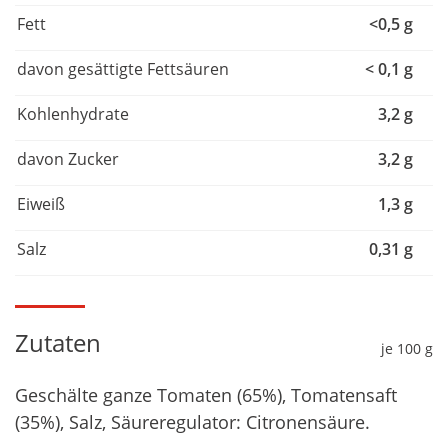
Fett
<0,5 g
davon gesättigte Fettsäuren
< 0,1 g
Kohlenhydrate
3,2 g
davon Zucker
3,2 g
Eiweiß
1,3 g
Salz
0,31 g
Zutaten
je 100 g
Geschälte ganze Tomaten (65%), Tomatensaft
(35%), Salz, Säureregulator: Citronensäure.