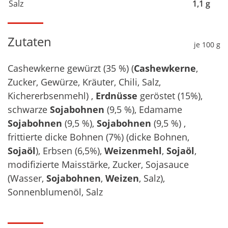
Salz
1,1 g
Zutaten
je 100 g
Cashewkerne gewürzt (35 %) (
Cashewkerne
,
Zucker, Gewürze, Kräuter, Chili, Salz,
Kichererbsenmehl) ,
Erdnüsse
geröstet (15%),
schwarze
Sojabohnen
(9,5 %), Edamame
Sojabohnen
(9,5 %),
Sojabohnen
(9,5 %) ,
frittierte dicke Bohnen (7%) (dicke Bohnen,
Sojaöl
), Erbsen (6,5%),
Weizenmehl
,
Sojaöl
,
modifizierte Maisstärke, Zucker, Sojasauce
(Wasser,
Sojabohnen
,
Weizen
, Salz),
Sonnenblumenöl, Salz