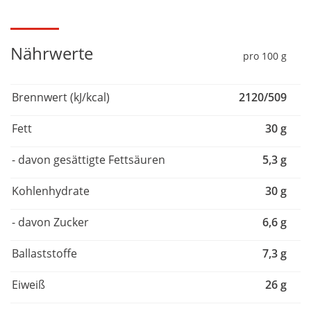
Nährwerte
pro 100 g
Brennwert (kJ/kcal)
2120/509
Fett
30 g
- davon gesättigte Fettsäuren
5,3 g
Kohlenhydrate
30 g
- davon Zucker
6,6 g
Ballaststoffe
7,3 g
Eiweiß
26 g