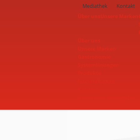
Mediathek
Kontakt
Über uns
Unsere Marken
Berry
Über uns
Unsere Marken
Navbar
Gastronomie
Systemlösungen
Produkte
Nachhaltigkeit
Karriere
Attraktiver Arbeitgeber
Jobs