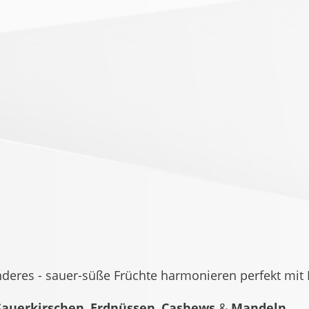
onderes - sauer-süße Früchte harmonieren perfekt mit
Sauerkirschen
,
Erdnüssen
,
Cashews
&
Mandeln
.