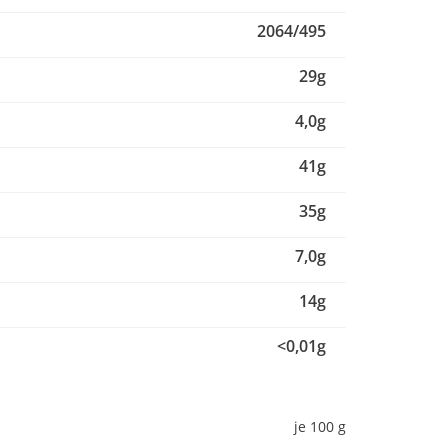
2064/495
29g
4,0g
41g
35g
7,0g
14g
<0,01g
je 100 g