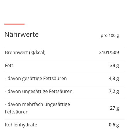
Nährwerte
pro 100 g
Brennwert (kJ/kcal)
2101/509
Fett
39 g
- davon gesättige Fettsäuren
4,3 g
- davon ungesättige Fettsäuren
7,2 g
- davon mehrfach ungesättige
27 g
Fettsäuren
Kohlenhydrate
0,6 g