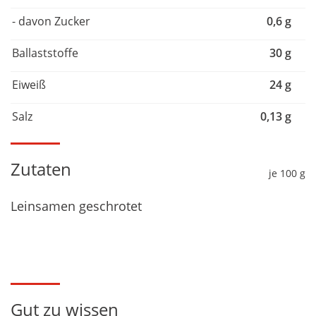
- davon Zucker
0,6 g
Ballaststoffe
30 g
Eiweiß
24 g
Salz
0,13 g
Zutaten
je 100 g
Leinsamen geschrotet
Gut zu wissen