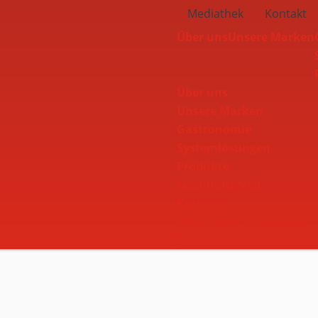
Mediathek
Kontakt
Über uns
Unsere Marken
Über uns
Unsere Marken
Navbar
Gastronomie
Systemlösungen
Produkte
Nachhaltigkeit
Karriere
Attraktiver Arbeitgeber
Jobs