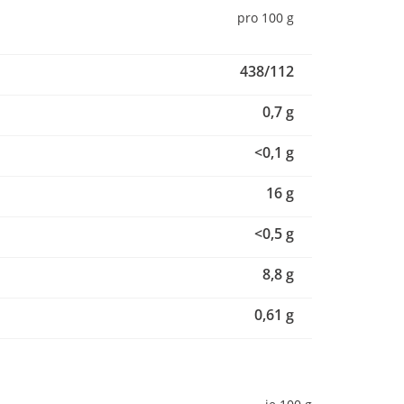
pro 100 g
438/112
0,7 g
<0,1 g
16 g
<0,5 g
8,8 g
0,61 g