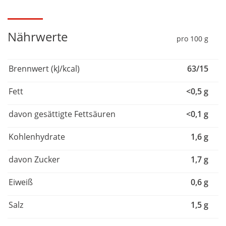
Nährwerte
pro 100 g
Brennwert (kJ/kcal)
63/15
Fett
<0,5 g
davon gesättigte Fettsäuren
<0,1 g
Kohlenhydrate
1,6 g
davon Zucker
1,7 g
Eiweiß
0,6 g
Salz
1,5 g