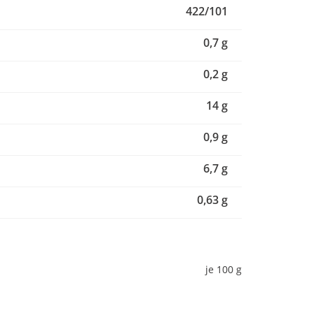
422/101
0,7 g
0,2 g
14 g
0,9 g
6,7 g
0,63 g
je 100 g