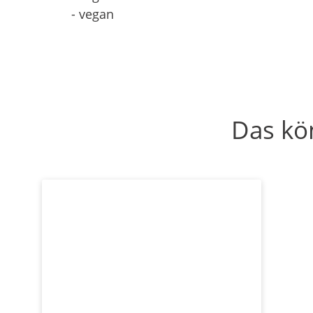
- vegan
Das kö