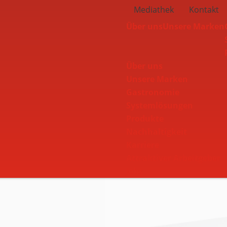
Mediathek
Kontakt
Über uns
Unsere Marken
hnen
Über uns
Unsere Marken
Navbar
Gastronomie
Systemlösungen
Produkte
Nachhaltigkeit
Karriere
Attraktiver Arbeitgeber
Jobs