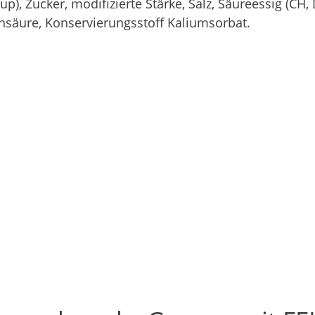
), Zucker, modifizierte Stärke, Salz, Säureessig (CH,
nsäure, Konservierungsstoff Kaliumsorbat.