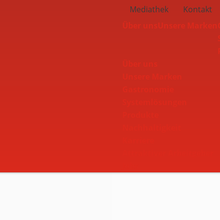
Mediathek
Kontakt
Über uns
Unsere Marken
Über uns
Unsere Marken
Navbar
Gastronomie
Systemlösungen
Produkte
Nachhaltigkeit
Karriere
Attraktiver Arbeitgeber
Jobs