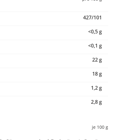
427/101
<0,5 g
<0,1 g
22 g
18 g
1,2 g
2,8 g
je 100 g