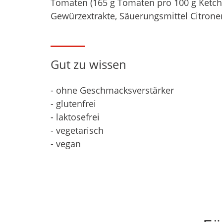
Tomaten (165 g Tomaten pro 100 g Ketchup
Gewürzextrakte, Säuerungsmittel Citrone
Gut zu wissen
- ohne Geschmacksverstärker
- glutenfrei
- laktosefrei
- vegetarisch
- vegan