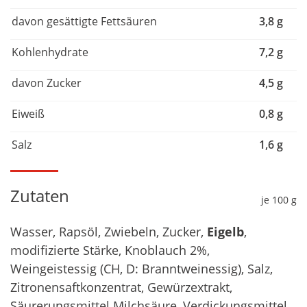
davon gesättigte Fettsäuren
3,8 g
Kohlenhydrate
7,2 g
davon Zucker
4,5 g
Eiweiß
0,8 g
Salz
1,6 g
Zutaten
je 100 g
Wasser, Rapsöl, Zwiebeln, Zucker,
Eigelb
,
modifizierte Stärke, Knoblauch 2%,
Weingeistessig (CH, D: Branntweinessig), Salz,
Zitronensaftkonzentrat, Gewürzextrakt,
Säurerungsmittel Milchsäure, Verdickungsmittel