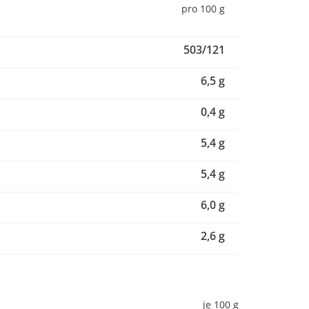
pro 100 g
503/121
6,5 g
0,4 g
5,4 g
5,4 g
6,0 g
2,6 g
je 100 g