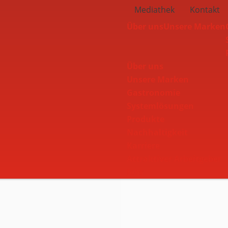
Mediathek
Kontakt
Über uns
Unsere Marken
Über uns
Unsere Marken
Navbar
Gastronomie
Systemlösungen
Produkte
Nachhaltigkeit
Karriere
Attraktiver Arbeitgeber
Jobs