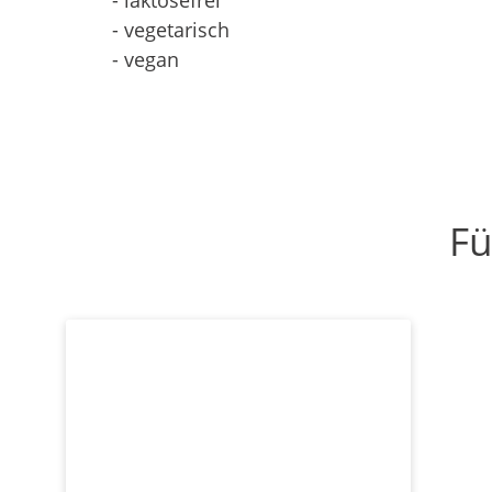
- laktosefrei
- vegetarisch
- vegan
Fü